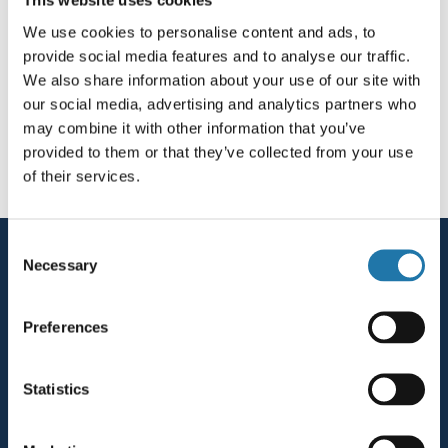
This website uses cookies
fryserummet, hvilket er ideelt til laboratorier.
We use cookies to personalise content and ads, to
Med et bredt temperaturområde fra -9 til -30 grader kan
provide social media features and to analyse our traffic.
skabet opbevare en bred vifte af materialer, alt efter deres
specifikke krav. Den rummelige kapacitet med nettovolumen
We also share information about your use of our site with
på 242 liter giver tilstrækkelig plads til opbevaring af
our social media, advertising and analytics partners who
laboratorieprøver og materialer.
may combine it with other information that you’ve
provided to them or that they’ve collected from your use
of their services.
Consent Selection
Necessary
Preferences
KONTAKT SALG
Statistics
+45 87 50 34 47