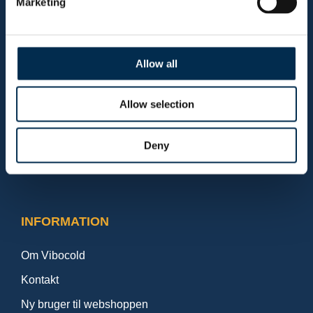
Marketing
salg@vibocold.dk
Allow all
KONTAKT SERVICE
+45 87 50 34 19
Allow selection
service@vibocold.dk
Deny
Man - tor: 8 - 16
Fre: 8 - 15.30
TELEFONTID
INFORMATION
Om Vibocold
Kontakt
Ny bruger til webshoppen