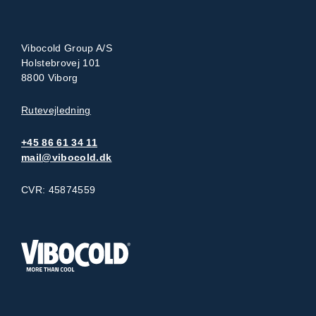
Vibocold Group A/S
Holstebrovej 101
8800 Viborg
Rutevejledning
+45 86 61 34 11
mail@vibocold.dk
CVR: 45874559