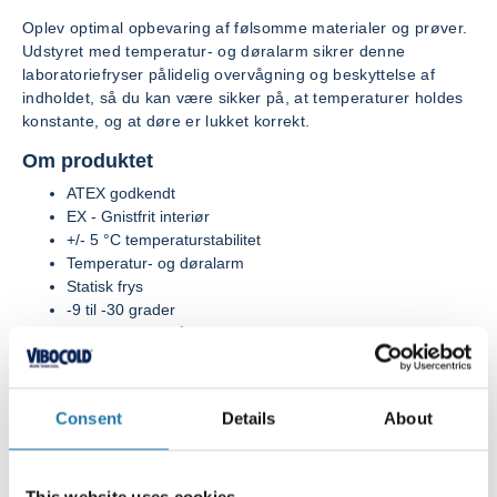
Oplev optimal opbevaring af følsomme materialer og prøver.
Udstyret med temperatur- og døralarm sikrer denne
laboratoriefryser pålidelig overvågning og beskyttelse af
indholdet, så du kan være sikker på, at temperaturer holdes
konstante, og at døre er lukket korrekt.
Om produktet
ATEX godkendt
EX - Gnistfrit interiør
+/- 5 °C temperaturstabilitet
Temperatur- og døralarm
Statisk frys
-9 til -30 grader
Nettovolumen på 242 l
Fordelene ved Medico SFFFG 4001
Med laboratoriefryserens gnistfrie interiør og præcise
Consent
Details
About
temperaturstabilitet på +/- 5 °C, er du sikker på et skab med
sikker og optimal opbevaring af følsomme materialer. Det
statiske frysesystem sikrer en jævn og stabil temperatur i