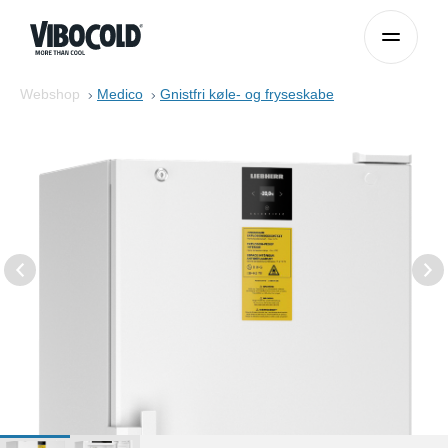
Gå til indhold
Webshop
Medico
Gnistfri køle- og fryseskabe
Brancher
Webshop
Service
Om Vibocold
Kontakt